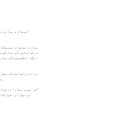
اس سال ، ہماری م
ہمارے نوجوان موسیقارو
درخواستوں کی مدت کو س
دیگر تنظیموں کے ہمارے
ہم نے درخواست کے عمل 
ہو
آخر میں، ہمارا درخواست
ای میل اور فون کے ذریعہ فراہم کردہ مدد کے ساتھ ، فارم انگریزی اور ویلش دونوں زبانوں میں بھی دستیاب ہوگا۔