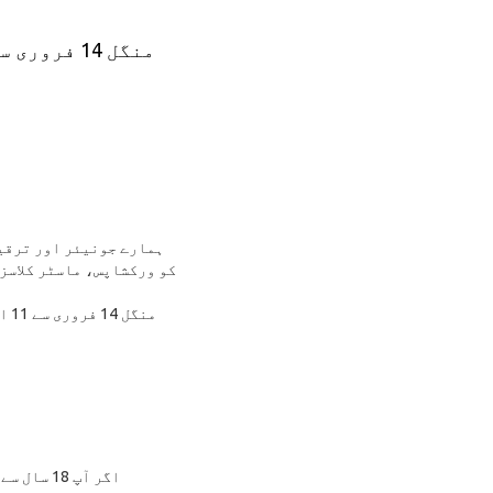
ہمارے جونیئر اور ترقی
کو ورکشاپس، ماسٹر کلاسز
اگر آپ 8