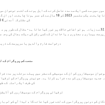
وں میں سے کسی ایک سے مدد حاصل کرنے کے اہل ہونے کے لئے، نوجوان مو
مستقل طور پر رہائشی ہونا چاہئے، یکم ستمبر 2023 کو 18 سال سے کم عمر
کی مشترکہ آمدنی £ 32،500 * سے زیادہ نہ ہو۔
پرست بیماری ، معذوری ، یا خاندان کے کسی رکن کی دیکھ بھال کی وجہ س
درخواست فارم والدین یا سرپرست کے ذریعہ مکمل کیا جانا چاہئے۔
مجھے کس پروگرام کے ل
جوان موسیقاروں کو ان کے موسیقی کے سفر میں پہلے مرحلے پر مدد فراہ
 جدید موسیقاروں کو مدد فراہم کرتا ہے۔ جونیئر پروگرام کو ترقیات
کی طرف ایک راستہ کے طو
ترقیاتی پروگرام کے موسیقاروں کو آڈیشن 
ان کو دونوں پروگراموں کے لئے غور کیا جائے گا ، لہذا آپ کو اس بار