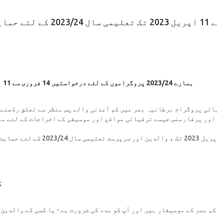
منگل 14 فروری سے 11 اپریل 2023 ت
ہمارے 2023/24 پروگراموں کے لئے درخواستیں 14 فروری سے 11 اپریل 2023 تک کھلی ہیں۔
اتی پروگرام برطانیہ بھر میں کم آمدنی والے پس منظر سے تعلق رکھنے
 اور پرفارمنس جیسے ترقیاتی مواقع اور موسیقی کے اخراجات کے لئے ما
منگل 14 فروری سے 11 اپریل 2023 تک ، وا
ک
1 سال سے کم عمر کے موسیقار ہیں اور آپ کو مدد کی ضرورت ہے - یا کسی کے والدی