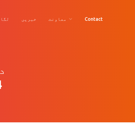
Contact
معاونت
خبریں
لگائ
14 ف