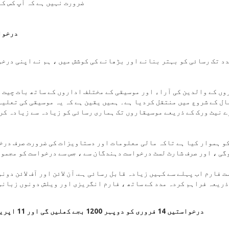
ضرورت نہیں ہے کہ آپ کس ک
درخوا
دد تک رسائی کو بہتر بنانے اور بڑھانے کی کوشش میں ، ہم نے اپنی درخ
ں کے والدین کی آراء اور موسیقی کے مختلف اداروں کے ساتھ بات چیت ک
ال کے شروع میں منتقل کردیا ہے۔ ہمیں یقین ہے کہ یہ موسیقی کی تعلی
 نیٹ ورک کے ذریعے موسیقاروں تک ہماری رسائی کو زیادہ سے زیادہ کرے
کو ہموار کیا ہے تاکہ مالی معلومات اور دستاویزات کی ضرورت صرف درخ
گی ، اور صرف شارٹ لسٹ درخواست دہندگان سے ، جس سے درخواست کو مجموع
 فارم اب پہلے سے کہیں زیادہ قابل رسائی ہے. آن لائن اور آف لائن دون
درخواستیں 14 فروری کو دوپہر 1200 بجے کھلیں گی اور 11 اپریل 2023 تک کھلی رہیں گی۔