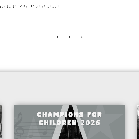
ایپلی کیشن گائیڈ لائنز پڑھیں
* * *