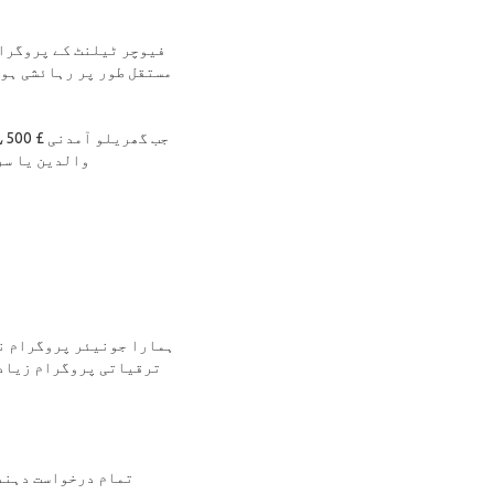
فیوچر ٹیلنٹ کے پروگرام
والدین یا سر
ہمارا جونیئر پروگرام نو
ترقیاتی پروگرام زیادہ
تمام درخواست دہندگ