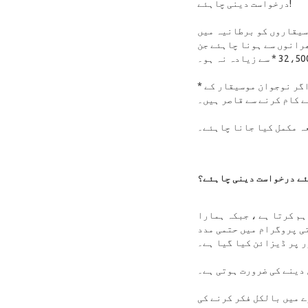
درخواست دینی چاہئے!
سیقاروں کو برطانیہ میں
 ہونا چاہئے، اور ان گھرانوں سے ہونا چاہئے جن
* جب گھریلو آمدنی £ 32،500 سے زیادہ ہو تو اضافی حالات پر غور کیا جاتا ہے - مثال کے طور پر ، اگر نوجوان موسیقار کے
ے کام کرنے سے قاصر ہیں۔
ئے درخواست دینی چاہئے؟
م کرتا ہے ، جبکہ ہمارا
ی پروگرام میں حتمی مدد
ر پر ڈیزائن کیا گیا ہے۔
دینے کی ضرورت ہوتی ہے۔
ے میں بالکل فکر کرنے کی