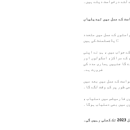
ے لئے درخواست دیتے ہیں۔
ست کے عمل میں تبدیلیاں
واستوں کے عمل میں متعدد
ایڈجسٹمنٹ کی ہیں:
ے جواب میں ، ہم نے اپنی
م کے مراکز، اسکولوں اور
 گا جنہیں ہماری مدد کی
ضرورت ہے۔
واست کے عمل میں بعد میں
ی طور پر کم وقت لگے گا۔
وں فارمیٹس میں دستیاب ،