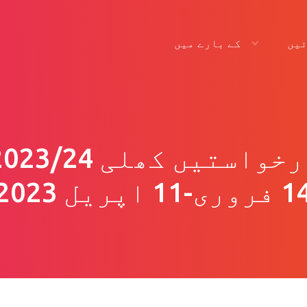
کے بارے میں
یں
2023/24 درخواستیں کھ
روری-11 اپریل 2023