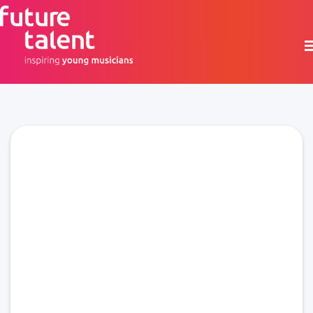
Ages 8-14 │ £500 funding │ 2 years