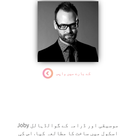
کے بارے میں واپس
Joby
سفیر
Joby موسیقی اور ڈرامہ کے گوالڈہالل
اسکول میں ساخت کا مطالعہ کیا. اس کی