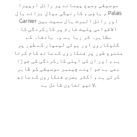
موسیقی وسیع پیمانے پر رائل اوپیرا
ہاؤس ، کارنیگی میڈل برائے ہال ، Palais
Garnier اور رائل البرٹ ہال سمیت بین
الاقوامی پلیٹ فارم پر کارکردگی کا
مظاہرہ کر رہا ہے. وہ بادشاہ کے
گلوکاروں اور یوٹی لیمپار کے طور پر
متنوع طور پر فنکاروں کے ساتھ کام کرتا
ہے ، اور ان کی اپنی کارکردگی کی جوڑا
بھی ہے جو اپنے چیمبر موسیقی کو ظاہر
کرتی ہے ، اکثر بصری فنکاروں کے ساتھ
لائیو تعاون شامل ہے.